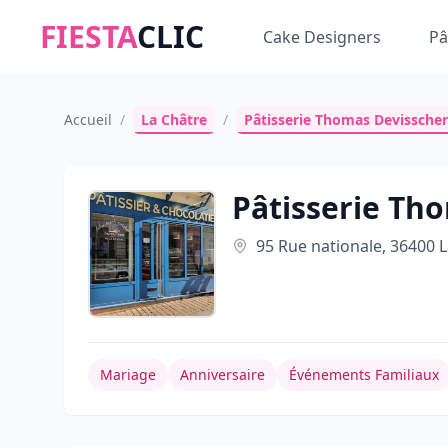
FIESTA
CLIC
Cake Designers
Pâ
Accueil
/
La Châtre
/
Pâtisserie Thomas Devisscher
Pâtisserie Th
95 Rue nationale, 36400 L
Mariage
Anniversaire
Événements Familiaux