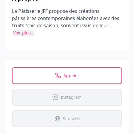
La Pâtisserie JFF propose des créations
pâtissières contemporaines élaborées avec des
fruits frais de saison, souvent issus de leur
propre verger. Dirigée par Jean-François
Voir plus...
Foucher, la boutique à Cherbourg-en-Cotentin
offre des pâtisseries, chocolats, macarons,
viennoiseries, et plus, tout en renouvelant
régulièrement ses créations selon les saisons.
Appeler
Instagram
Site web