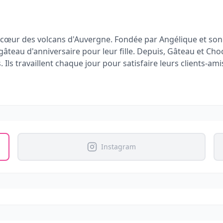
u cœur des volcans d'Auvergne. Fondée par Angélique et son 
au d'anniversaire pour leur fille. Depuis, Gâteau et Choco
Ils travaillent chaque jour pour satisfaire leurs clients-ami
er des créations gourmandes uniques qui raviront les papil
Instagram