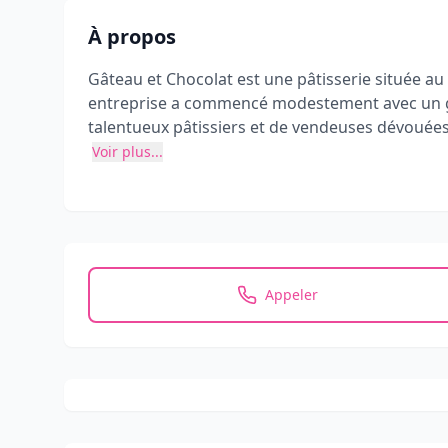
À propos
Gâteau et Chocolat est une pâtisserie située a
entreprise a commencé modestement avec un gâte
talentueux pâtissiers et de vendeuses dévouées. 
mariage et de baptême. Leur objectif est de cré
Voir plus...
Appeler