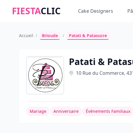
FIESTA
CLIC
Cake Designers
Pâ
Accueil
/
Brioude
/
Patati & Patasucre
Patati & Pata
10 Rue du Commerce, 431
Mariage
Anniversaire
Événements Familiaux