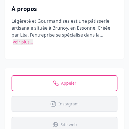
À propos
Légèreté et Gourmandises est une pâtisserie
artisanale située à Brunoy, en Essonne. Créée
par Léa, l'entreprise se spécialise dans la
confection de desserts faits maison avec des
Voir plus...
ingrédients de qualité, privilégiant les
producteurs locaux. Elle propose des pâtisseries
pour toutes occasions avec une attention
particulière à la finesse et à la convivialité.
Appeler
Instagram
Site web