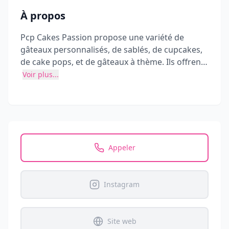
À propos
Pcp Cakes Passion propose une variété de
gâteaux personnalisés, de sablés, de cupcakes,
de cake pops, et de gâteaux à thème. Ils offrent
des créations pour des événements comme les
Voir plus...
anniversaires, les mariages, et les baby showers,
réalisés avec des ingrédients de qualité et des
décorations sur mesure.
Appeler
Instagram
Site web