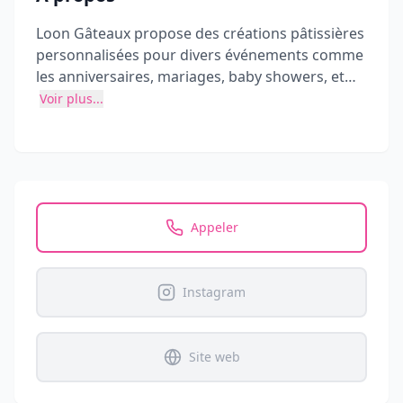
Loon Gâteaux propose des créations pâtissières
personnalisées pour divers événements comme
les anniversaires, mariages, baby showers, et
plus. Basée à Trévoux, près de Lyon, l'entreprise
Voir plus...
offre des services sur mesure réalisés dans un
laboratoire aux normes.
Appeler
Instagram
Site web