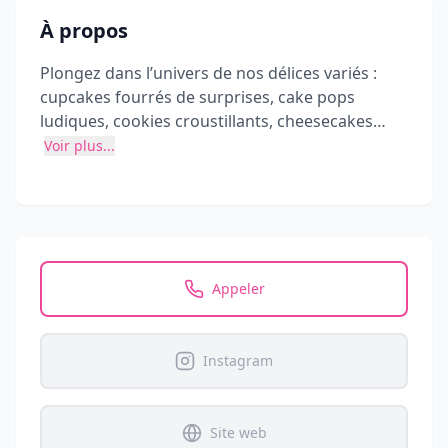
À propos
Plongez dans l’univers de nos délices variés :
cupcakes fourrés de surprises, cake pops
ludiques, cookies croustillants, cheesecakes
onctueux, gâteaux de bonbons hauts en couleur,
Voir plus...
sablés finement ciselés ou encore brookies
alliant la tendresse du cookie à la générosité du
brownie...
Appeler
Instagram
Site web