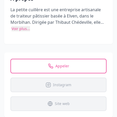
La petite cuillère est une entreprise artisanale
de traiteur pâtissier basée à Elven, dans le
Morbihan. Dirigée par Thibaut Chédeville, elle
propose des services de traiteur pour mariages,
Voir plus...
anniversaires, baptêmes, séminaires et autres
événements, avec une spécialité dans les
gâteaux et pâtisseries faits à partir de produits
locaux.
Appeler
Instagram
Site web