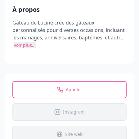
À propos
Gâteau de Luciné crée des gâteaux
personnalisés pour diverses occasions, incluant
les mariages, anniversaires, baptêmes, et autres
événements spéciaux. Luciné se distingue par
Voir plus...
son attention aux détails et l'utilisation
d'ingrédients de haute qualité pour des
créations uniques et savoureuses.
Appeler
Instagram
Site web