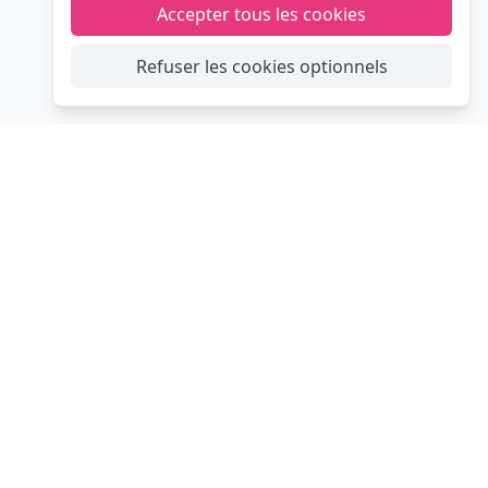
Accepter tous les cookies
Refuser les cookies optionnels
FIESTA
CLIC
Navigation
Trouvez votre
professionnel
CGU
Traiteurs
Accepter les cookies