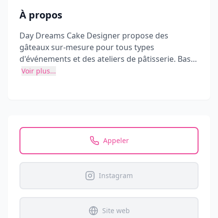
À propos
Day Dreams Cake Designer propose des
gâteaux sur-mesure pour tous types
d'événements et des ateliers de pâtisserie. Basé
à Chessy, Marne-la-Vallée, en Seine-et-Marne, ils
Voir plus...
desservent également les communes
avoisinantes.
Appeler
Instagram
Site web