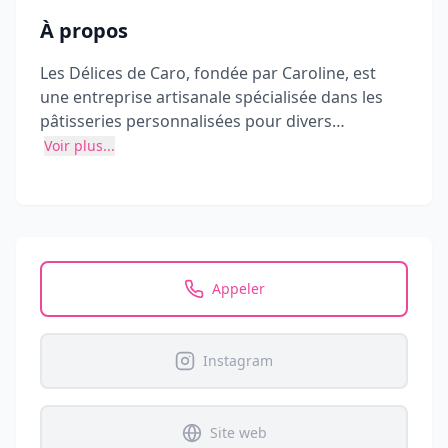
À propos
Les Délices de Caro, fondée par Caroline, est
une entreprise artisanale spécialisée dans les
pâtisseries personnalisées pour divers
événements. Chaque création est fabriquée
Voir plus...
avec soin et amour, en utilisant des ingrédients
de qualité pour offrir des produits aussi
délicieux que visuellement attractifs.
Appeler
Instagram
Site web